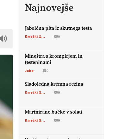
Najnovejše
m
Jabolčna pita iz skutnega testa
Kmečki Glas
0
Mineštra s krompirjem in
testeninami
Juhe
0
Sladoledna kremna rezina
Kmečki Glas
0
Marinirane bučke v solati
Kmečki Glas
0