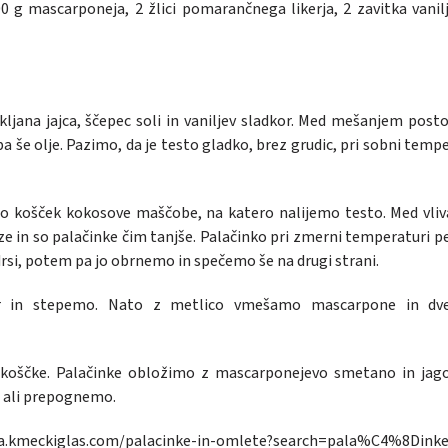
0 g mascarponeja, 2 žlici pomarančnega likerja, 2 zavitka vanil
jana jajca, ščepec soli in vaniljev sladkor. Med mešanjem pos
 še olje. Pazimo, da je testo gladko, brez grudic, pri sobni temp
mo košček kokosove maščobe, na katero nalijemo testo. Med vli
ze in so palačinke čim tanjše. Palačinko pri zmerni temperaturi 
drsi, potem pa jo obrnemo in spečemo še na drugi strani.
or in stepemo. Nato z metlico vmešamo mascarpone in dve
koščke. Palačinke obložimo z mascarponejevo smetano in jag
o ali prepognemo.
ba.kmeckiglas.com/palacinke-in-omlete?search=pala%C4%8Dink