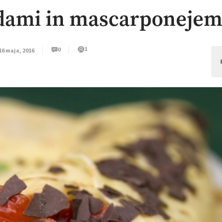
odami in mascarponeje
1
0
16 maja, 2016