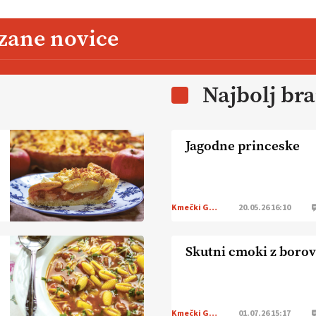
zane novice
Najbolj br
Jagodne princeske
Kmečki Glas
20.05.26 16:10
Skutni cmoki z boro
Kmečki Glas
01.07.26 15:17