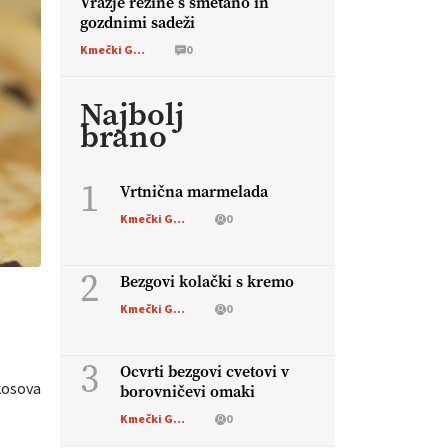
Vražje rezine s smetano in
gozdnimi sadeži
Kmečki Glas
0
Najbolj
brano
1
Vrtnična marmelada
Kmečki Glas
0
2
Bezgovi kolački s kremo
Kmečki Glas
0
3
Ocvrti bezgovi cvetovi v
kosova
borovničevi omaki
Kmečki Glas
0