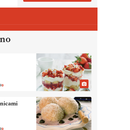
reja travojedih živali
. VEČ
https://t.co/YvDmY3UNng @EUAgri
#IMCAP #CAP
https://t.co/Wz0y1nUcWl
21.07.2026
ano
[EKOloško = LOGIČNO
]
Pet-nat je vse bolj priljubljeno
naravno peneče vino, tudi v
Sloveniji.
VEČ
https://t.co/9fpqD3fCrE @EUAgri
#IMCAP #CAP
https://t.co/iQ8HkdQnsD
0
20.07.2026
vnicami
[EKOloško = LOGIČNO
]
Posestvo MonteMoro – ekološka
pridelava z mislijo na naravo.
VEČ
https://t.co/Z7jXvK4gjr
@EUAgri #IMCAP #CAP
0