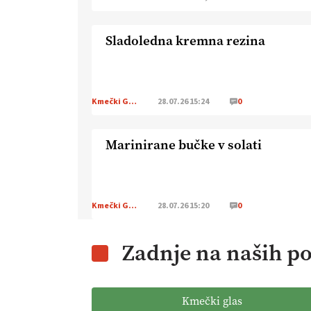
Sladoledna kremna rezina
Kmečki Glas
28.07.26 15:24
0
Marinirane bučke v solati
Kmečki Glas
28.07.26 15:20
0
Zadnje na naših po
Kmečki glas