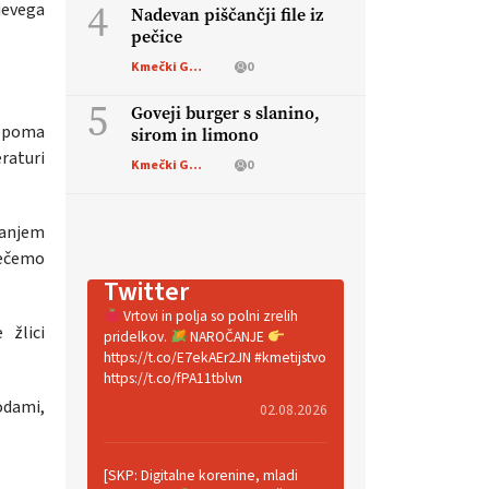
4
jevega
Nadevan piščančji file iz
pečice
Kmečki Glas
0
5
Goveji burger s slanino,
topoma
sirom in limono
eraturi
Kmečki Glas
0
vanjem
pečemo
Twitter
Vrtovi in polja so polni zrelih
 žlici
pridelkov.
NAROČANJE
https://t.co/E7ekAEr2JN #kmetijstvo
https://t.co/fPA11tblvn
odami,
02.08.2026
[SKP: Digitalne korenine, mladi
e