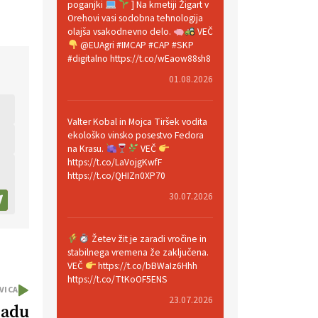
poganjki
] Na kmetiji Žigart v
Orehovi vasi sodobna tehnologija
olajša vsakodnevno delo.
VEČ
@EUAgri #IMCAP #CAP #SKP
#digitalno https://t.co/wEaow88sh8
01.08.2026
Valter Kobal in Mojca Tiršek vodita
ekološko vinsko posestvo Fedora
na Krasu.
VEČ
https://t.co/LaVojgKwfF
https://t.co/QHIZn0XP70
30.07.2026
Žetev žit je zaradi vročine in
stabilnega vremena že zaključena.
VEČ
https://t.co/bBWaIz6Hhh
https://t.co/TtKoOF5ENS
VICA
23.07.2026
Sadu