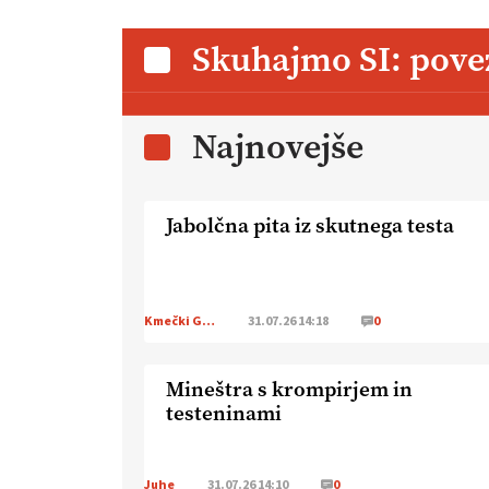
Skuhajmo SI: pove
Najnovejše
Jabolčna pita iz skutnega testa
Kmečki Glas
31.07.26 14:18
0
Mineštra s krompirjem in
testeninami
Juhe
31.07.26 14:10
0