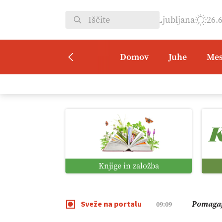
Ljubljana
26.
Domov
Juhe
Mes
Kmetijsk
07:00
Digitaln
01:38
Digitali
12:11
Knjige in založba
Pomagaj
09:09
Sveže na portalu
Vročina 
08:45