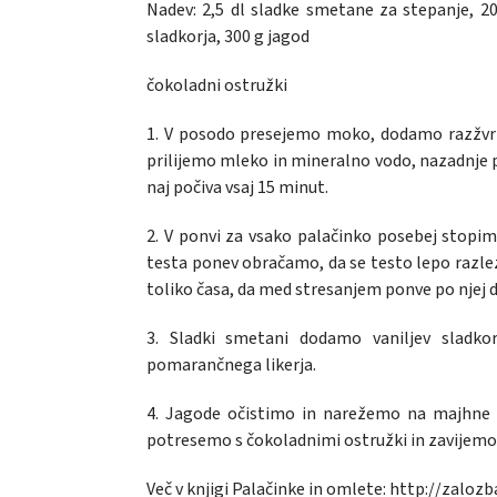
Nadev: 2,5 dl sladke smetane za stepanje, 20
sladkorja, 300 g jagod
čokoladni ostružki
1. V posodo presejemo moko, dodamo razžvrkl
prilijemo mleko in mineralno vodo, nazadnje pa
naj počiva vsaj 15 minut.
2. V ponvi za vsako palačinko posebej stopi
testa ponev obračamo, da se testo lepo razle
toliko časa, da med stresanjem ponve po njej 
3. Sladki smetani dodamo vaniljev sladk
pomarančnega likerja.
4. Jagode očistimo in narežemo na majhne 
potresemo s čokoladnimi ostružki in zavijem
Več v knjigi Palačinke in omlete:
http://zaloz