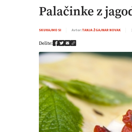
Palačinke z jag
SKUHAJMO SI
Avtor:
TANJA ŽGAJNAR NOVAK
Delite: