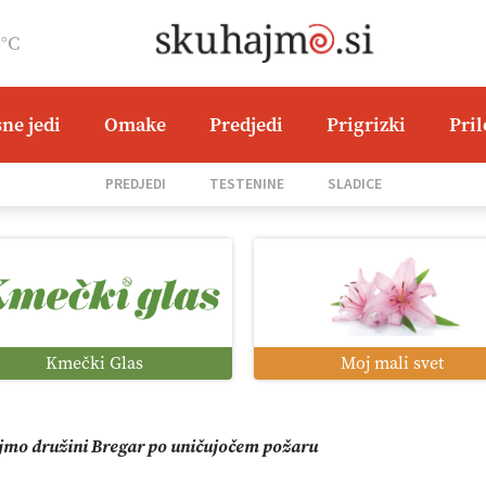
6°C
ne jedi
Omake
Predjedi
Prigrizki
Pri
i roboti: bo o njihovi prihodnosti odločala cena ali prednosti z
PREDJEDI
TESTENINE
SLADICE
o od satelita do prašičjega korita
zacija z GPS navigacijo in avtonomnimi sistemi
Kmečki Glas
Moj mali svet
mo družini Bregar po uničujočem požaru
in suša obremenjujeta evropsko kmetijstvo