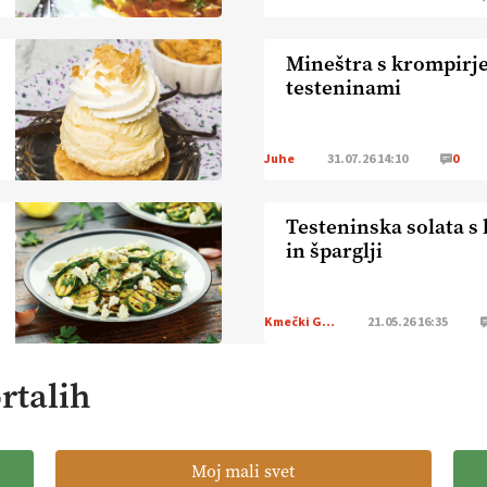
Mineštra s krompirj
testeninami
Juhe
31.07.26 14:10
0
Testeninska solata s
in šparglji
Kmečki Glas
21.05.26 16:35
rtalih
Moj mali svet