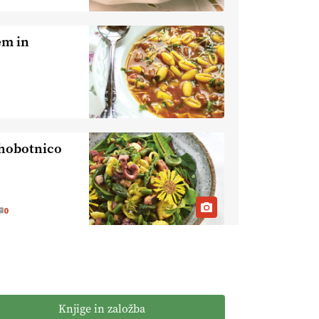
https://t.co/Bf31lnQSIb
15.07.2026
em in
[EKOloško = LOGIČNO
]
Poleti pridelek rešujejo zdrava tla
in vlaga.
VEČ
https://t.co/qmMX2yevum @EUAgri
#IMCAP #CAP
https://t.co/dDwsipE645
 hobotnico
15.07.2026
[EKOloško = LOGIČNO
]
Mulčer
0
– naravna pot do zdravih tal
.
VEČ
https://t.co/J7RkeaYpYu
@EUAgri #IMCAP #CAP
https://t.co/RVG0FzcQN6
14.07.2026
Knjige in založba
[EKOloško = LOGIČNO
] Zdravje